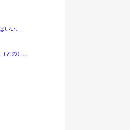
ばいい。
との）...