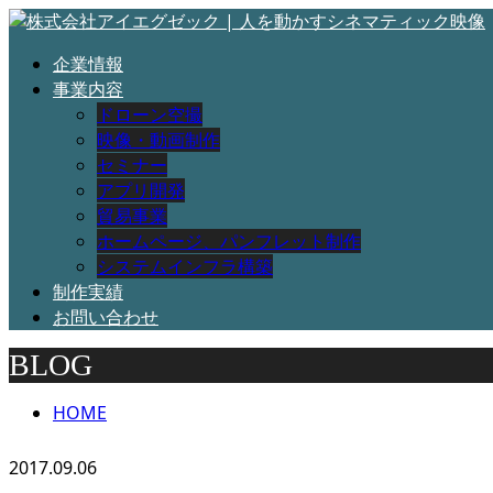
企業情報
事業内容
ドローン空撮
映像・動画制作
セミナー
アプリ開発
貿易事業
ホームページ、パンフレット制作
システムインフラ構築
制作実績
お問い合わせ
BLOG
HOME
2017.09.06