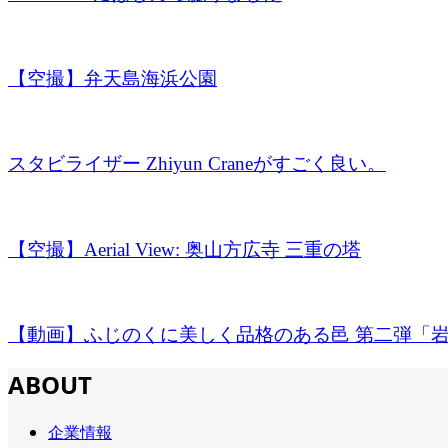
【空撮】弁天島海浜公園
スタビライザー Zhiyun Craneがすごく良い。
【空撮】Aerial View: 奥山方広寺 三重の塔
【動画】ふじのくに美しく品格のある邑 第二弾「岩本
ABOUT
企業情報