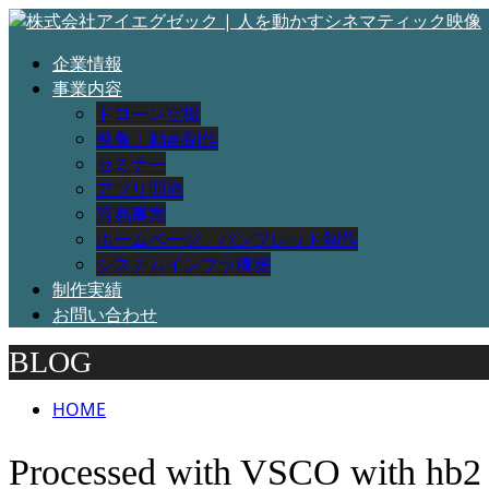
企業情報
事業内容
ドローン空撮
映像・動画制作
セミナー
アプリ開発
貿易事業
ホームページ、パンフレット制作
システムインフラ構築
制作実績
お問い合わせ
BLOG
HOME
Processed with VSCO with hb2 