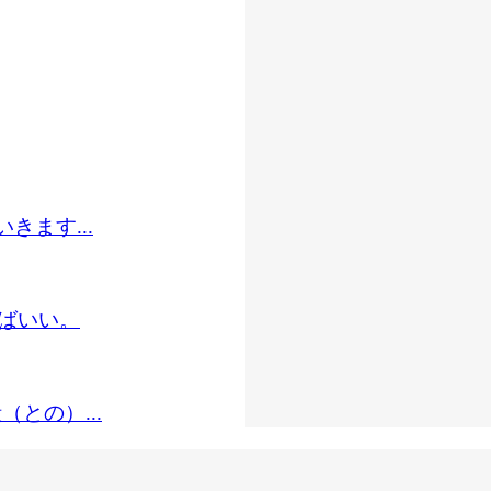
きます...
ばいい。
との）...