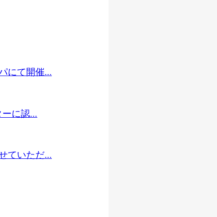
にて開催...
に認...
ていただ...