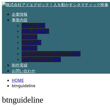
企業情報
事業内容
ドローン空撮
映像・動画制作
セミナー
アプリ開発
貿易事業
ホームページ、パンフレット制作
システムインフラ構築
制作実績
お問い合わせ
HOME
btnguideline
btnguideline