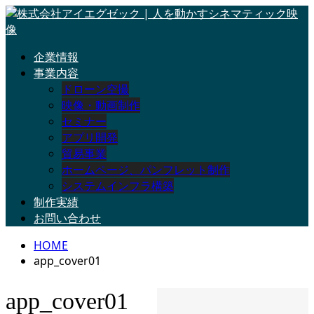
企業情報
事業内容
ドローン空撮
映像・動画制作
セミナー
アプリ開発
貿易事業
ホームページ、パンフレット制作
システムインフラ構築
制作実績
お問い合わせ
HOME
app_cover01
app_cover01