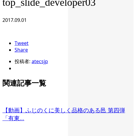
top_slide_developer03
2017.09.01
Tweet
Share
投稿者:
atecsjp
関連記事一覧
【動画】ふじのくに美しく品格のある邑 第四弾
「有東...